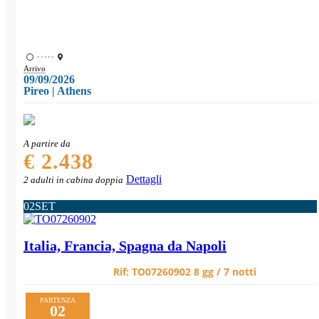
•••••
Arrivo
09/09/2026
Pireo | Athens
A partire da
€ 2.438
Dettagli
2 adulti in cabina doppia
02
SET
Italia, Francia, Spagna da Napoli
Rif:
TO07260902
8 gg / 7 notti
PARTENZA
02