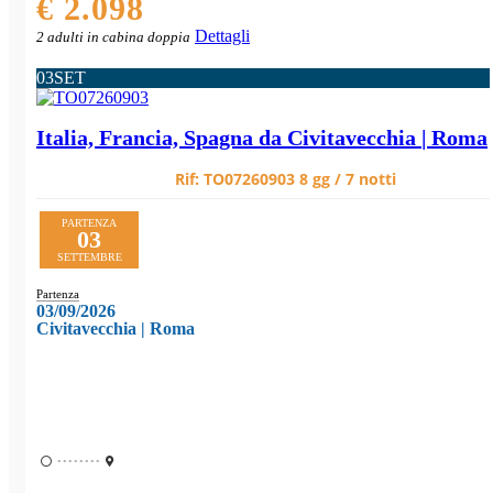
€ 2.098
Dettagli
2 adulti in cabina doppia
03
SET
Italia, Francia, Spagna da Civitavecchia | Roma
Rif:
TO07260903
8 gg / 7 notti
PARTENZA
03
SETTEMBRE
Partenza
03/09/2026
Civitavecchia | Roma
••••••••