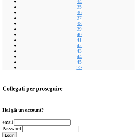
34
35
36
37
38
39
40
41
42
43
44
45
>>
Collegati per proseguire
Hai già un account?
email
Password
Login