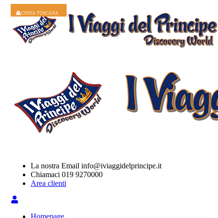
COSTA DELIZIOSA
COSTA FORTUNA
COSTA FASCINOSA
COSTA SMERALDA
COSTA PACIFICA
COSTA SMERALDA
COSTA TOSCANA
COSTA FASCINOSA
COSTA TOSCANA
COSTA TOSCANA
La nostra Email
info@iviaggidelprincipe.it
Chiamaci
019 9270000
Area clienti
Homepage