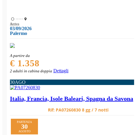
•••••
Arrivo
03/09/2026
Palermo
A partire da
€ 1.358
Dettagli
2 adulti in cabina doppia
30
AGO
Italia, Francia, Isole Baleari, Spagna da Savona
Rif:
PA07260830
8 gg / 7 notti
PARTENZA
30
AGOSTO