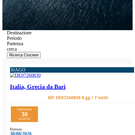
Destinazione
Periodo
Partenza
cerca
Ricerca Crociere
30
AGO
Italia, Grecia da Bari
Rif:
DE07260830
8 gg / 7 notti
PARTENZA
30
AGOSTO
Partenza
30/08/2026