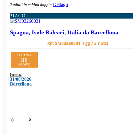
Dettagli
2 adulti in cabina doppia
31
AGO
Spagna, Isole Baleari, Italia da Barcellona
Rif:
SM03260831
4 gg / 3 notti
PARTENZA
31
AGOSTO
Partenza
31/08/2026
Barcellona
••••••••