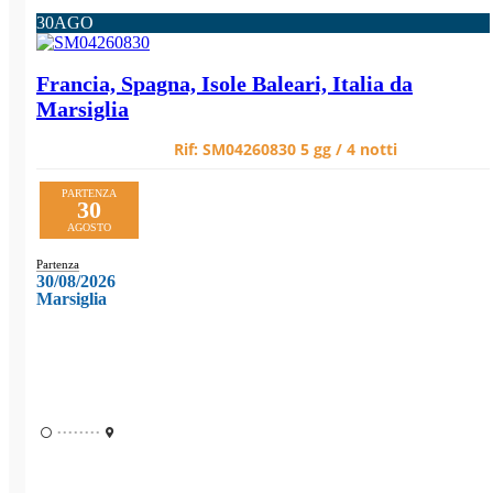
30
AGO
Francia, Spagna, Isole Baleari, Italia da
Marsiglia
Rif:
SM04260830
5 gg / 4 notti
PARTENZA
30
AGOSTO
Partenza
30/08/2026
Marsiglia
••••••••