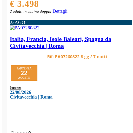
€ 3.498
Dettagli
2 adulti in cabina doppia
22
AGO
Italia, Francia, Isole Baleari, Spagna da
Civitavecchia | Roma
Rif:
PA07260822
8 gg / 7 notti
PARTENZA
22
AGOSTO
Partenza
22/08/2026
Civitavecchia | Roma
••••••••