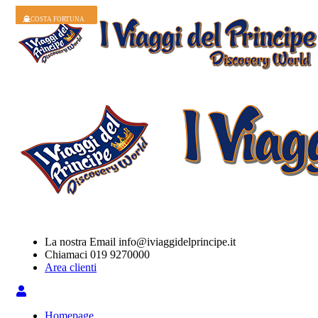
COSTA TOSCANA
COSTA DIADEMA
COSTA FASCINOSA
COSTA DELIZIOSA
COSTA DELIZIOSA
COSTA PACIFICA
COSTA SMERALDA
COSTA DIADEMA
COSTA DELIZIOSA
COSTA FORTUNA
La nostra Email
info@iviaggidelprincipe.it
Chiamaci
019 9270000
Area clienti
Homepage