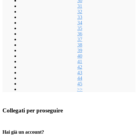
30
31
32
33
34
35
36
37
38
39
40
41
42
43
44
45
>>
Collegati per proseguire
Hai già un account?