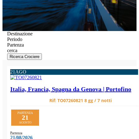
Destinazione
Periodo
Partenza
cerca
Ricerca Crociere
21
AGO
Italia, Francia, Spagna da Genova | Portofino
Rif:
TO07260821
8 gg / 7 notti
PARTENZA
21
AGOSTO
Partenza
21/08/2026