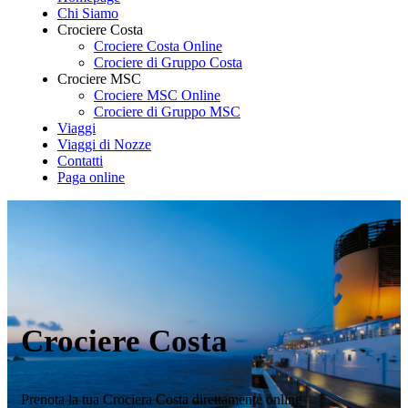
Chi Siamo
Crociere Costa
Crociere Costa Online
Crociere di Gruppo Costa
Crociere MSC
Crociere MSC Online
Crociere di Gruppo MSC
Viaggi
Viaggi di Nozze
Contatti
Paga online
Crociere Costa
Prenota la tua Crociera Costa direttamente online