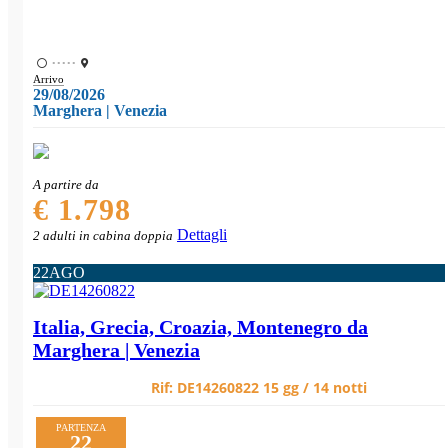
•••••
Arrivo
29/08/2026
Marghera | Venezia
A partire da
€ 1.798
Dettagli
2 adulti in cabina doppia
22
AGO
Italia, Grecia, Croazia, Montenegro da
Marghera | Venezia
Rif:
DE14260822
15 gg / 14 notti
PARTENZA
22