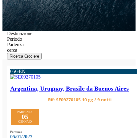
Destinazione
Periodo
Partenza
cerca
Ricerca Crociere
05
GEN
Argentina, Uruguay, Brasile da Buenos Aires
Rif:
SE09270105
10 gg / 9 notti
PARTENZA
05
GENNAIO
Partenza
05/01/2027