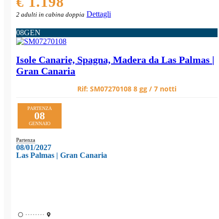
€ 1.198
Dettagli
2 adulti in cabina doppia
08
GEN
Isole Canarie, Spagna, Madera da Las Palmas |
Gran Canaria
Rif:
SM07270108
8 gg / 7 notti
PARTENZA
08
GENNAIO
Partenza
08/01/2027
Las Palmas | Gran Canaria
••••••••