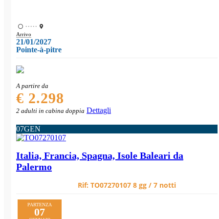
•••••
Arrivo
21/01/2027
Pointe-à-pitre
A partire da
€ 2.298
Dettagli
2 adulti in cabina doppia
07
GEN
Italia, Francia, Spagna, Isole Baleari da
Palermo
Rif:
TO07270107
8 gg / 7 notti
PARTENZA
07