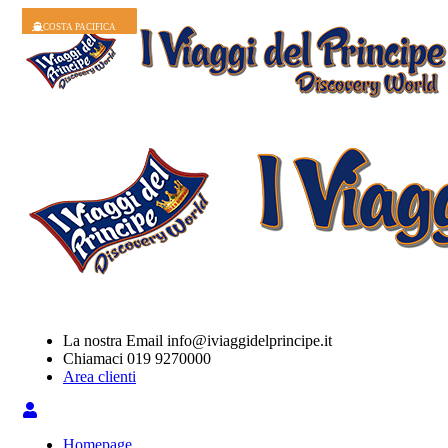
COSTA SERENA
COSTA FASCINOSA
COSTA TOSCANA
COSTA SMERALDA
COSTA TOSCANA
COSTA TOSCANA
COSTA FASCINOSA
COSTA FASCINOSA
COSTA SMERALDA
COSTA PACIFICA
La nostra Email
info@iviaggidelprincipe.it
Chiamaci
019 9270000
Area clienti
Homepage