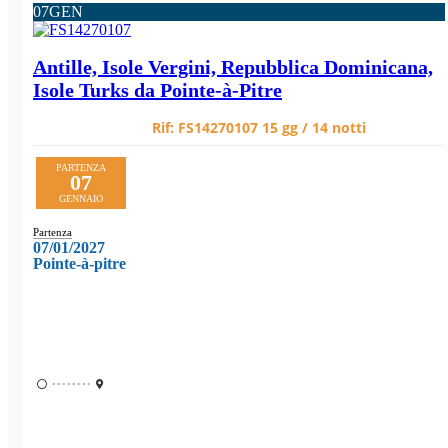
07
GEN
Antille, Isole Vergini, Repubblica Dominicana,
Isole Turks da Pointe-à-Pitre
Rif:
FS14270107
15 gg / 14 notti
PARTENZA
07
GENNAIO
Partenza
07/01/2027
Pointe-à-pitre
••••••••