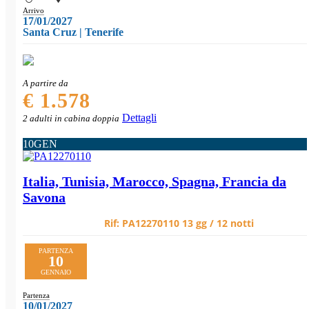
Arrivo
17/01/2027
Santa Cruz | Tenerife
A partire da
€ 1.578
Dettagli
2 adulti in cabina doppia
10
GEN
Italia, Tunisia, Marocco, Spagna, Francia da
Savona
Rif:
PA12270110
13 gg / 12 notti
PARTENZA
10
GENNAIO
Partenza
10/01/2027