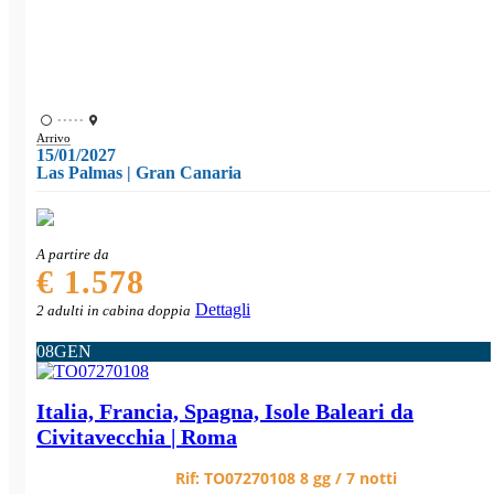
•••••
Arrivo
15/01/2027
Las Palmas | Gran Canaria
A partire da
€ 1.578
Dettagli
2 adulti in cabina doppia
08
GEN
Italia, Francia, Spagna, Isole Baleari da
Civitavecchia | Roma
Rif:
TO07270108
8 gg / 7 notti