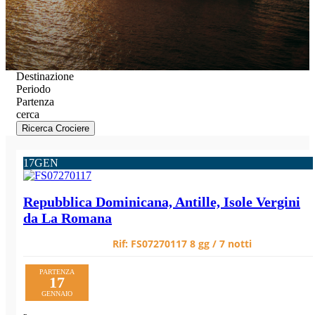
Destinazione
Periodo
Partenza
cerca
Ricerca Crociere
17
GEN
Repubblica Dominicana, Antille, Isole Vergini
da La Romana
Rif:
FS07270117
8 gg / 7 notti
PARTENZA
17
GENNAIO