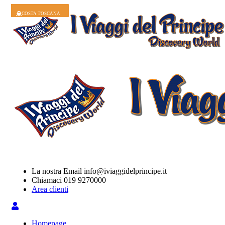
COSTA FASCINOSA
COSTA FASCINOSA
COSTA SMERALDA
COSTA FAVOLOSA
COSTA SMERALDA
COSTA SERENA
COSTA FASCINOSA
COSTA TOSCANA
COSTA SMERALDA
COSTA TOSCANA
La nostra Email
info@iviaggidelprincipe.it
Chiamaci
019 9270000
Area clienti
Homepage