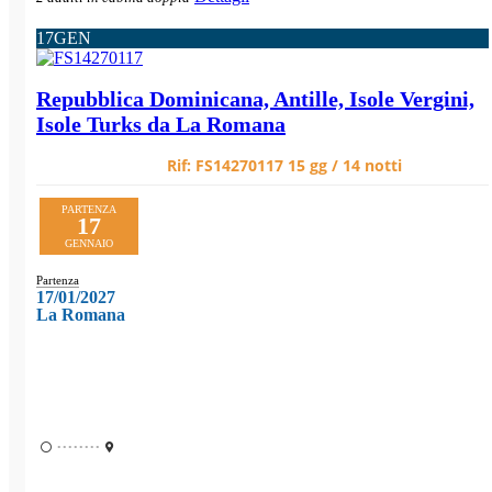
17
GEN
Repubblica Dominicana, Antille, Isole Vergini,
Isole Turks da La Romana
Rif:
FS14270117
15 gg / 14 notti
PARTENZA
17
GENNAIO
Partenza
17/01/2027
La Romana
••••••••