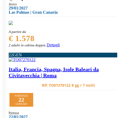
Arrivo
29/01/2027
Las Palmas | Gran Canaria
A partire da
€ 1.578
Dettagli
2 adulti in cabina doppia
22
GEN
Italia, Francia, Spagna, Isole Baleari da
Civitavecchia | Roma
Rif:
TO07270122
8 gg / 7 notti
PARTENZA
22
GENNAIO
Partenza
22/01/2027