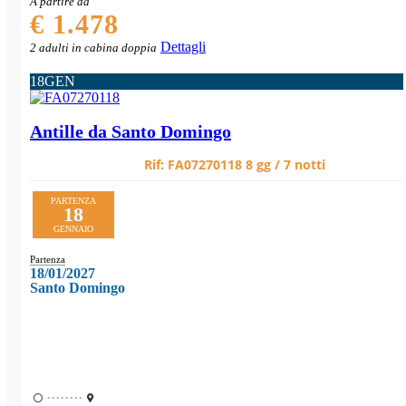
A partire da
€ 1.478
Dettagli
2 adulti in cabina doppia
18
GEN
Antille da Santo Domingo
Rif:
FA07270118
8 gg / 7 notti
PARTENZA
18
GENNAIO
Partenza
18/01/2027
Santo Domingo
••••••••