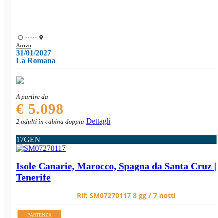
•••••
Arrivo
31/01/2027
La Romana
A partire da
€ 5.098
Dettagli
2 adulti in cabina doppia
17
GEN
Isole Canarie, Marocco, Spagna da Santa Cruz |
Tenerife
Rif:
SM07270117
8 gg / 7 notti
PARTENZA