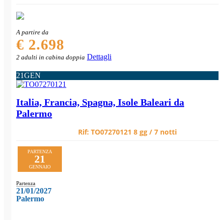
A partire da
€ 2.698
Dettagli
2 adulti in cabina doppia
21
GEN
Italia, Francia, Spagna, Isole Baleari da
Palermo
Rif:
TO07270121
8 gg / 7 notti
PARTENZA
21
GENNAIO
Partenza
21/01/2027
Palermo