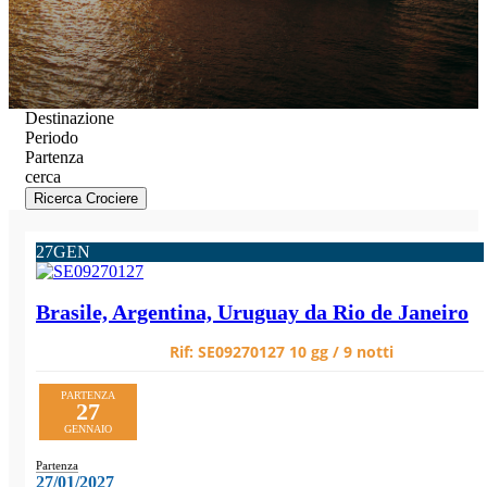
Destinazione
Periodo
Partenza
cerca
Ricerca Crociere
27
GEN
Brasile, Argentina, Uruguay da Rio de Janeiro
Rif:
SE09270127
10 gg / 9 notti
PARTENZA
27
GENNAIO
Partenza
27/01/2027