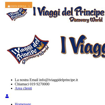
COSTA SERENA
COSTA TOSCANA
COSTA SMERALDA
COSTA TOSCANA
COSTA TOSCANA
COSTA FASCINOSA
COSTA FASCINOSA
COSTA SMERALDA
COSTA SERENA
La nostra Email
info@iviaggidelprincipe.it
Chiamaci
019 9270000
Area clienti
Homepage