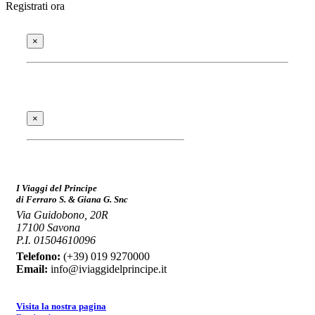
Registrati ora
×
×
I Viaggi del Principe
di Ferraro S. & Giana G. Snc
Via Guidobono, 20R
17100 Savona
P.I. 01504610096
Telefono:
(+39) 019 9270000
Email:
info@iviaggidelprincipe.it
Visita la nostra pagina