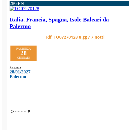
28
GEN
Italia, Francia, Spagna, Isole Baleari da
Palermo
Rif:
TO07270128
8 gg / 7 notti
PARTENZA
28
GENNAIO
Partenza
28/01/2027
Palermo
••••••••