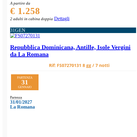
A partire da
€ 1.258
Dettagli
2 adulti in cabina doppia
31
GEN
Repubblica Dominicana, Antille, Isole Vergini
da La Romana
Rif:
FS07270131
8 gg / 7 notti
PARTENZA
31
GENNAIO
Partenza
31/01/2027
La Romana