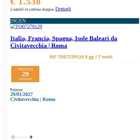
€ 1.538
Dettagli
2 adulti in cabina doppia
29
GEN
Italia, Francia, Spagna, Isole Baleari da
Civitavecchia | Roma
Rif:
TO07270129
8 gg / 7 notti
PARTENZA
29
GENNAIO
Partenza
29/01/2027
Civitavecchia | Roma
••••••••